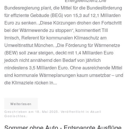
Energieeffizienz.Die
Bundesregierung plant, die Mittel für die Bundesförderung
für effiziente Gebäude (BEG) von 15,3 auf 12,1 Milliarden
Euro zu senken. „Diese Kürzungen drohen den Fortschritt
bei der Wärmewende zu stoppen“, kommentiert Till
Irmisch, Referent für kommunalen Klimaschutz am
Umweltinstitut München. „Die Förderung für Wärmenetze
(BEW) soll zwar steigen, deckt mit 1,4 Milliarden Euro
jedoch nicht annähernd den Bedarf von jährlich
mindestens 3,5 Milliarden Euro. Ohne ausreichende Mittel
sind kommunale Wärmeplanungen kaum umsetzbar – und
die Klimaziele rücken in...
Weiterlesen
Geschrieben am
18. Mai 2025
. Veröffentlicht in
Akuell
Gemischtes
.
Sommer ohne Auto - Entspannte Ausflüge