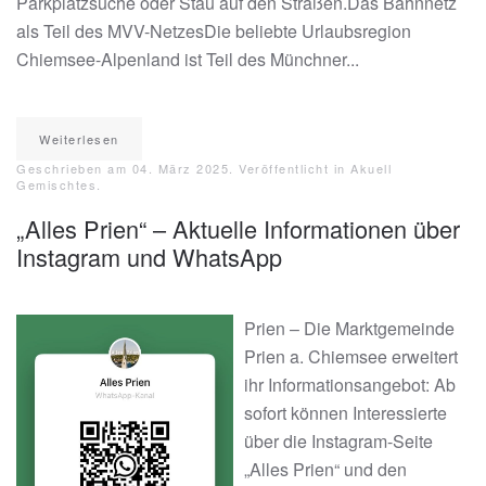
Parkplatzsuche oder Stau auf den Straßen.Das Bahnnetz
als Teil des MVV-NetzesDie beliebte Urlaubsregion
Chiemsee-Alpenland ist Teil des Münchner...
Weiterlesen
Geschrieben am
04. März 2025
. Veröffentlicht in
Akuell
Gemischtes
.
„Alles Prien“ – Aktuelle Informationen über
Instagram und WhatsApp
Prien – Die Marktgemeinde
Prien a. Chiemsee erweitert
ihr Informationsangebot: Ab
sofort können Interessierte
über die Instagram-Seite
„Alles Prien“ und den