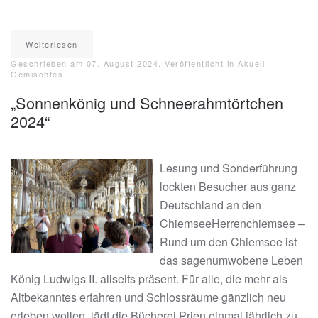
Weiterlesen
Geschrieben am
07. August 2024
. Veröffentlicht in
Akuell
Gemischtes
.
„Sonnenkönig und Schneerahmtörtchen
2024“
Lesung und Sonderführung
lockten Besucher aus ganz
Deutschland an den
ChiemseeHerrenchiemsee –
Rund um den Chiemsee ist
das sagenumwobene Leben
König Ludwigs II. allseits präsent. Für alle, die mehr als
Altbekanntes erfahren und Schlossräume gänzlich neu
erleben wollen, lädt die Bücherei Prien einmal jährlich zu