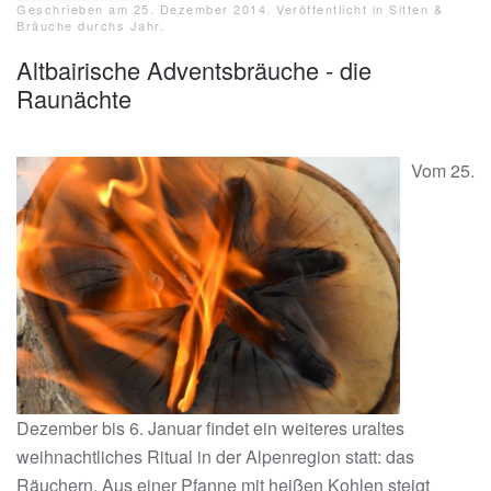
Geschrieben am
25. Dezember 2014
. Veröffentlicht in
Sitten &
Bräuche durchs Jahr
.
Altbairische Adventsbräuche - die
Raunächte
Vom 25.
Dezember bis 6. Januar findet ein weiteres uraltes
weihnachtliches Ritual in der Alpenregion statt: das
Räuchern. Aus einer Pfanne mit heißen Kohlen steigt