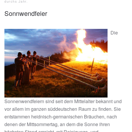
durchs Jahr
.
Sonnwendfeier
Die
Sonnenwendfeiern sind seit dem Mittelalter bekannt und
vor allem im ganzen süddeutschen Raum zu finden. Sie
entstammen heidnisch-germanischen Bräuchen, nach
denen der Mittsommertag, an dem die Sonne ihren
höchsten Stand erreicht, mit Reinigungs- und