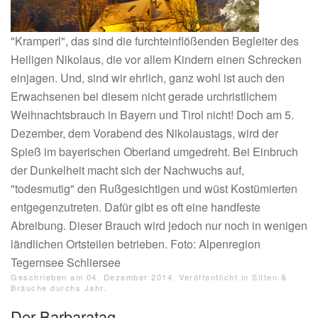
"Kramperl", das sind die furchteinflößenden Begleiter des
Heiligen Nikolaus, die vor allem Kindern einen Schrecken
einjagen. Und, sind wir ehrlich, ganz wohl ist auch den
Erwachsenen bei diesem nicht gerade urchristlichem
Weihnachtsbrauch in Bayern und Tirol nicht! Doch am 5.
Dezember, dem Vorabend des Nikolaustags, wird der
Spieß im bayerischen Oberland umgedreht. Bei Einbruch
der Dunkelheit macht sich der Nachwuchs auf,
"todesmutig" den Rußgesichtigen und wüst Kostümierten
entgegenzutreten. Dafür gibt es oft eine handfeste
Abreibung. Dieser Brauch wird jedoch nur noch in wenigen
ländlichen Ortsteilen betrieben. Foto: Alpenregion
Tegernsee Schliersee
Geschrieben am
04. Dezember 2014
. Veröffentlicht in
Sitten &
Bräuche durchs Jahr
.
Der Barbaratag