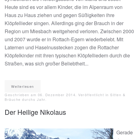
Heute sind es vor allem Kinder, die im Alpenraum von
Haus zu Haus ziehen und gegen Süßigkeiten ihre
Klöpfellieder singen. Allerdings ging der Brauch in der
Region um Miesbach weitgehend verloren. Zwischen 2000
und 2007 wurde er in Rottach-Egern wiederbelebt. Mit
Laternen und Haselnusstecken zogen die Rottacher
Klöpfelkinder mit ihren typischen Klöpfelliedern durch die
Straßen, was sich großer Beliebtheit...
Weiterlesen
Geschrieben am
06. Dezember 2014
. Veröffentlicht in
Sitten &
Bräuche durchs Jahr
.
Der Heilige Nikolaus
Gerade