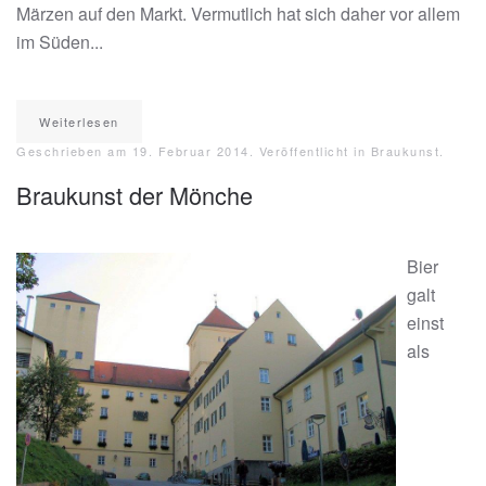
Märzen auf den Markt. Vermutlich hat sich daher vor allem
im Süden...
Weiterlesen
Geschrieben am
19. Februar 2014
. Veröffentlicht in
Braukunst
.
Braukunst der Mönche
Bier
galt
einst
als