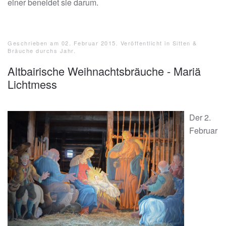
einer beneidet sie darum.
Geschrieben am
02. Februar 2015
. Veröffentlicht in
Sitten &
Bräuche durchs Jahr
.
Altbairische Weihnachtsbräuche - Mariä
Lichtmess
Der 2.
Februar