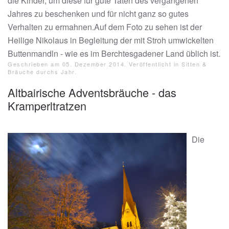
die Kinder, um diese für gute Taten des vergangenen
Jahres zu beschenken und für nicht ganz so gutes
Verhalten zu ermahnen.Auf dem Foto zu sehen ist der
Heilige Nikolaus in Begleitung der mit Stroh umwickelten
Buttenmandln - wie es im Berchtesgadener Land üblich ist.
Geschrieben am
05. Dezember 2014
. Veröffentlicht in
Sitten &
Bräuche durchs Jahr
.
Altbairische Adventsbräuche - das
Kramperltratzen
Die