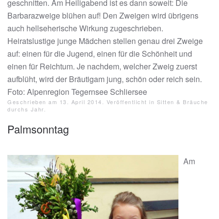
geschnitten. Am Heiligabend ist es dann soweit: Die
Barbarazweige blühen auf! Den Zweigen wird übrigens
auch hellseherische Wirkung zugeschrieben.
Heiratslustige junge Mädchen stellen genau drei Zweige
auf: einen für die Jugend, einen für die Schönheit und
einen für Reichtum. Je nachdem, welcher Zweig zuerst
aufblüht, wird der Bräutigam jung, schön oder reich sein.
Foto: Alpenregion Tegernsee Schliersee
Geschrieben am
13. April 2014
. Veröffentlicht in
Sitten & Bräuche
durchs Jahr
.
Palmsonntag
Am