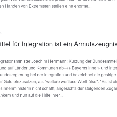
n Händen von Extremisten stellen eine enorme...
n
.
el für Integration ist ein Armutszeugni
egrationsminister Joachim Herrmann: Kürzung der Bundesmittel f
ng auf Länder und Kommunen ab+++ Bayerns Innen- und Integrat
desregierung bei der Integration und bezeichnet die gestrig
r Geld einzusetzen, als "weitere wertlose Worthülse". "Es ist ei
nnenministerin nicht schafft, angesichts der steigenden Zugan
ern und nun auf die Hilfe ihrer...