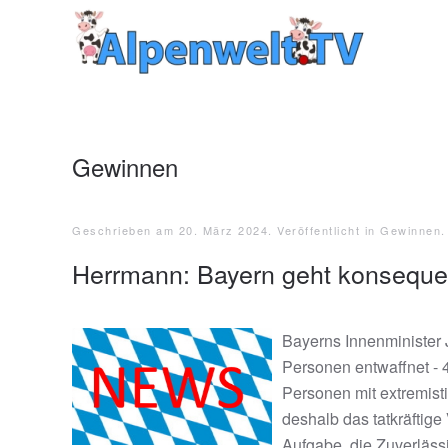
Zum Hauptinhalt springen
Gewinnen
Geschrieben am
20. März 2024
. Veröffentlicht in
Gewinnen
.
Herrmann: Bayern geht konseque
Bayerns Innenminister 
Personen entwaffnet -
Personen mit extremist
deshalb das tatkräftig
Aufgabe, die Zuverläss