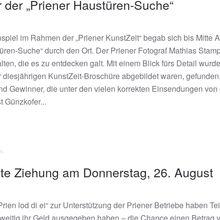
r der „Priener Haustüren-Suche“
spiel im Rahmen der „Priener KunstZeit“ begab sich bis Mitte 
üren-Suche“ durch den Ort. Der Priener Fotograf Mathias Stamp
ten, die es zu entdecken galt. Mit einem Blick fürs Detail wurde
r diesjährigen KunstZeit-Broschüre abgebildet waren, gefunden. 
Gewinner, die unter den vielen korrekten Einsendungen von 
t Günzkofer...
n
.
etzte Ziehung am Donnerstag, 26. August
ien lod di ei“ zur Unterstützung der Priener Betriebe haben Te
weitig ihr Geld ausgegeben haben – die Chance einen Betrag 