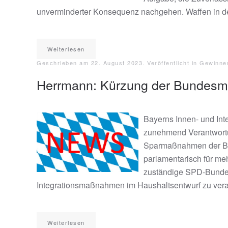
unverminderter Konsequenz nachgehen. Waffen in de
Weiterlesen
Geschrieben am
22. August 2023
. Veröffentlicht in
Gewinne
Herrmann: Kürzung der Bundesmitt
Bayerns Innen- und Int
zunehmend Verantwortu
Sparmaßnahmen der Bun
parlamentarisch für meh
zuständige SPD-Bundesi
Integrationsmaßnahmen im Haushaltsentwurf zu verank
Weiterlesen