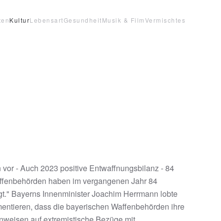
ten
Kultur
Lebensart
Gesundheit
Musik & Film
Vermischtes
vor - Auch 2023 positive Entwaffnungsbilanz - 84
affenbehörden haben im vergangenen Jahr 84
gt." Bayerns Innenminister Joachim Herrmann lobte
entieren, dass die bayerischen Waffenbehörden ihre
inweisen auf extremistische Bezüge mit