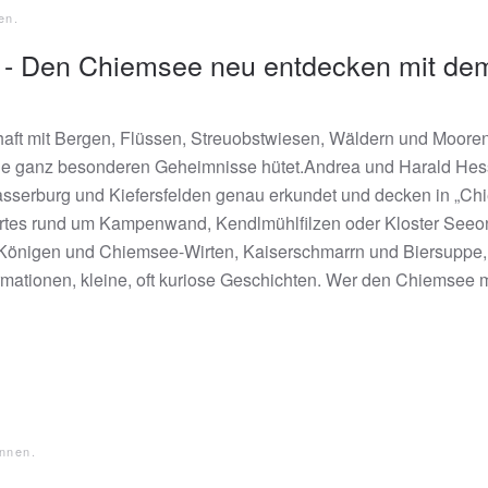
en
.
e - Den Chiemsee neu entdecken mit de
aft mit Bergen, Flüssen, Streuobstwiesen, Wäldern und Moore
ine ganz besonderen Geheimnisse hütet.Andrea und Harald Hes
sserburg und Kiefersfelden genau erkundet und decken in „Ch
es rund um Kampenwand, Kendlmühlfilzen oder Kloster Seeon au
önigen und Chiemsee-Wirten, Kaiserschmarrn und Biersuppe, Fi
mationen, kleine, oft kuriose Geschichten. Wer den Chiemsee m
nnen
.