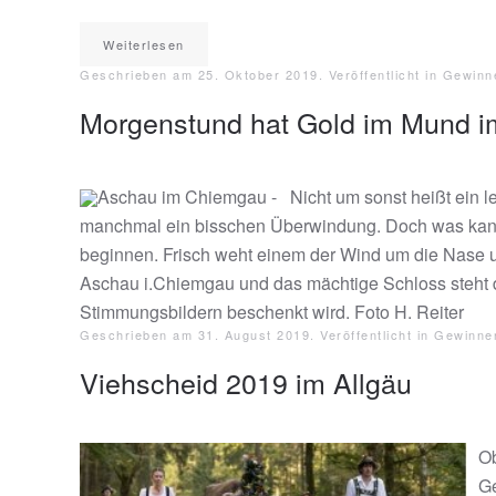
Weiterlesen
Geschrieben am
25. Oktober 2019
. Veröffentlicht in
Gewinn
Morgenstund hat Gold im Mund 
Aschau im Chiemgau - Nicht um sonst heißt ein le
manchmal ein bisschen Überwindung. Doch was kann
beginnen. Frisch weht einem der Wind um die Nase u
Aschau i.Chiemgau und das mächtige Schloss steht d
Stimmungsbildern beschenkt wird. Foto H. Reiter
Geschrieben am
31. August 2019
. Veröffentlicht in
Gewinne
Viehscheid 2019 im Allgäu
Ob
Ge