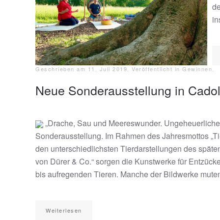
de
in
Geschrieben am
11. Juli 2019
. Veröffentlicht in
Gewinnen
.
Neue Sonderausstellung in Cado
„Drache, Sau und Meereswunder. Ungeheuerliche Ti
Sonderausstellung. Im Rahmen des Jahresmottos „Tie
den unterschiedlichsten Tierdarstellungen des späte
von Dürer & Co.“ sorgen die Kunstwerke für Entzücken
bis aufregenden Tieren. Manche der Bildwerke muten sa
Weiterlesen