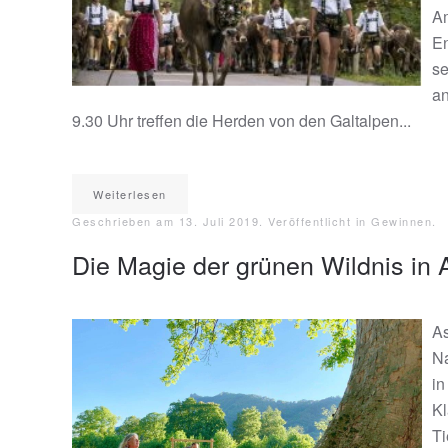
Am
En
se
an
9.30 Uhr treffen die Herden von den Galtalpen...
Weiterlesen
Geschrieben am
13. Juli 2019
. Veröffentlicht in
Gewinnen
.
Die Magie der grünen Wildnis in
As
Na
in
Kl
Ti