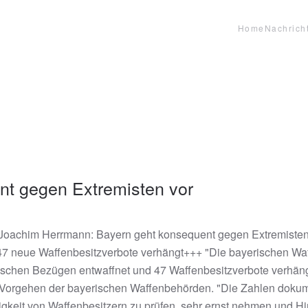
Home
Nachrich
nt gegen Extremisten vor
Joachim Herrmann: Bayern geht konsequent gegen Extremisten 
 47 neue Waffenbesitzverbote verhängt+++ "Die bayerischen W
ischen Bezügen entwaffnet und 47 Waffenbesitzverbote verhän
e Vorgehen der bayerischen Waffenbehörden. "Die Zahlen dokum
igkeit von Waffenbesitzern zu prüfen, sehr ernst nehmen und H