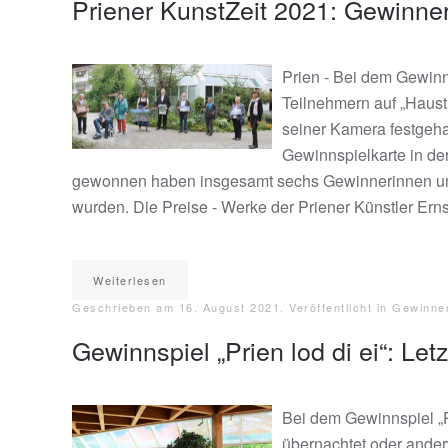
Priener KunstZeit 2021: Gewinne
Prien - Bei dem Gewinn
Teilnehmern auf „Haust
seiner Kamera festgehal
Gewinnspielkarte in de
gewonnen haben insgesamt sechs Gewinnerinnen und 
wurden. Die Preise - Werke der Priener Künstler Erns
Weiterlesen
Geschrieben am
16. August 2021
. Veröffentlicht in
Gewinne
Gewinnspiel „Prien lod di ei“: L
Bei dem Gewinnspiel „Pr
übernachtet oder ander