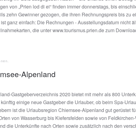
n von „Prien lod di ei“ finden immer donnerstags, bis einschlie
ls zehn Gewinner gezogen, die ihren Rechnungspreis bis zu e
t ganz einfach: Die Rechnungen - Ausstellungsdatum nicht ält
eilnahmekarten, die unter www.tourismus.prien.de zum Download
nnen
.
iemsee-Alpenland
d-Gastgeberverzeichnis 2020 bietet mit mehr als 800 Unterkün
nftig einige neue Gastgeber die Urlauber, ob beim Spa-Urlaub
bern ist die Urlaubsregion Chiemsee-Alpenland gut gerüstet fü
 Orten von Wasserburg bis Kiefersfelden sowie von Feldkirch
sind die Unterkünfte nach Orten sowie zusätzlich nach den versc