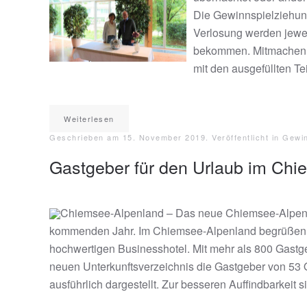
Die Gewinnspielziehunge
Verlosung werden jewei
bekommen. Mitmachen is
mit den ausgefüllten T
Weiterlesen
Geschrieben am
15. November 2019
. Veröffentlicht in
Gewi
Gastgeber für den Urlaub im Ch
Chiemsee-Alpenland – Das neue Chiemsee-Alpenlan
kommenden Jahr. Im Chiemsee-Alpenland begrüßen kü
hochwertigen Businesshotel. Mit mehr als 800 Gastge
neuen Unterkunftsverzeichnis die Gastgeber von 53
ausführlich dargestellt. Zur besseren Auffindbarkeit 