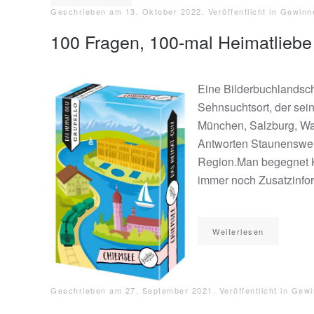
Geschrieben am
13. Oktober 2022
. Veröffentlicht in
Gewinn
100 Fragen, 100-mal Heimatlieb
Eine Bilderbuchlandsch
Sehnsuchtsort, der se
München, Salzburg, Wa
Antworten Staunenswert
Region.Man begegnet K
immer noch Zusatzinfor
Weiterlesen
Geschrieben am
27. September 2021
. Veröffentlicht in
Gewi