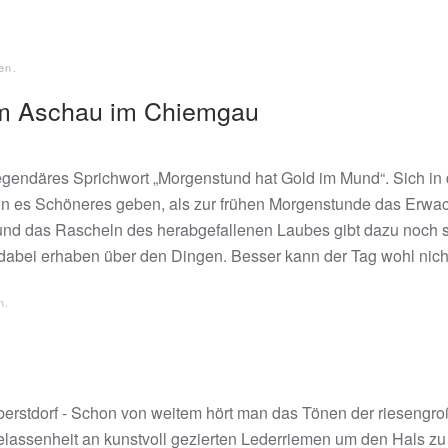
en
.
im Aschau im Chiemgau
gendäres Sprichwort „Morgenstund hat Gold im Mund“. Sich in 
 es Schöneres geben, als zur frühen Morgenstunde das Erwac
nd das Rascheln des herabgefallenen Laubes gibt dazu noch se
abei erhaben über den Dingen. Besser kann der Tag wohl nicht
n
.
erstdorf - Schon von weitem hört man das Tönen der riesengroß
lassenheit an kunstvoll gezierten Lederriemen um den Hals zu T