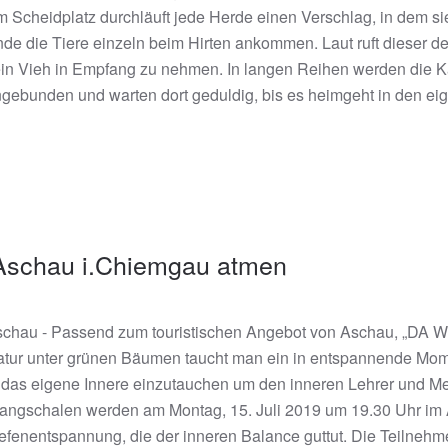
 Scheidplatz durchläuft jede Herde einen Verschlag, in dem si
de die Tiere einzeln beim Hirten ankommen. Laut ruft dieser d
in Vieh in Empfang zu nehmen. In langen Reihen werden die K
gebunden und warten dort geduldig, bis es heimgeht in den ei
 Aschau i.Chiemgau atmen
chau - Passend zum touristischen Angebot von Aschau, „DA Woid“
tur unter grünen Bäumen taucht man ein in entspannende Moment
 das eigene Innere einzutauchen um den inneren Lehrer und Meis
angschalen werden am Montag, 15. Juli 2019 um 19.30 Uhr im A
efenentspannung, die der inneren Balance guttut. Die Teilneh