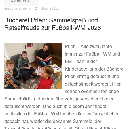
Weiterlesen
Geschrieben am
21. Mai 2026
.
Bücherei Prien: Sammelspaß und
Rätselfreude zur Fußball-WM 2026
Prien – Alle zwei Jahre –
immer zur Fußball-WM und -
EM – darf in der
Kinderabteilung der Bücherei
Prien kräftig getauscht und
gefachsimpelt werden. Hier
können eventuell fehlende
Sammelbilder gefunden, überzählige verschenkt oder
getauscht werden. Und auch in diesem Jahr findet
anlässlich der Fußball-WM für alle, die das Tauschfieber
gepackt hat, wieder die bekannte Sammelbilder-
Tauschbörse in der Bücherei statt. Ob mit Panini-Sticker