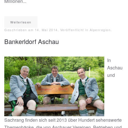
Millionen...
Weiterlesen
Geschrieben am
14. Mai 2014
. Veröffentlicht in
Alpenregion
.
Bankerldorf Aschau
In
Aschau
und
Sachrang finden sich seit 2013 über Hundert sehenswerte
Themenbänke, die von Aschauer Vereinen, Betrieben und