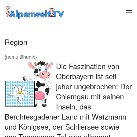
Zum Hauptinhalt springen
Region
{nomultithumb}
Die Faszination von
Oberbayern ist seit
jeher ungebrochen: Der
Chiemgau mit seinen
Inseln, das
Berchtesgadener Land mit Watzmann
und Königsee, der Schliersee sowie
das Tegernseer Tal sind allesamt