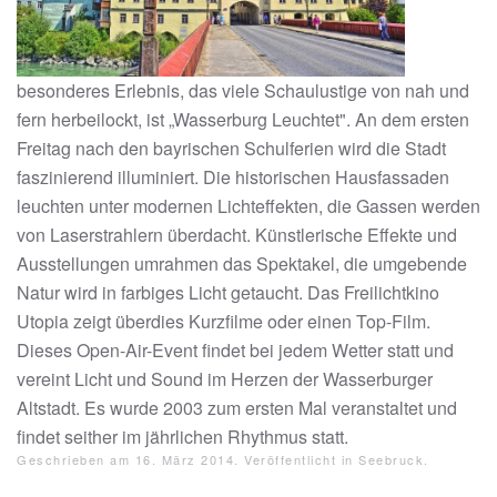
besonderes Erlebnis, das viele Schaulustige von nah und
fern herbeilockt, ist „Wasserburg Leuchtet". An dem ersten
Freitag nach den bayrischen Schulferien wird die Stadt
faszinierend illuminiert. Die historischen Hausfassaden
leuchten unter modernen Lichteffekten, die Gassen werden
von Laserstrahlern überdacht. Künstlerische Effekte und
Ausstellungen umrahmen das Spektakel, die umgebende
Natur wird in farbiges Licht getaucht. Das Freilichtkino
Utopia zeigt überdies Kurzfilme oder einen Top-Film.
Dieses Open-Air-Event findet bei jedem Wetter statt und
vereint Licht und Sound im Herzen der Wasserburger
Altstadt. Es wurde 2003 zum ersten Mal veranstaltet und
findet seither im jährlichen Rhythmus statt.
Geschrieben am
16. März 2014
. Veröffentlicht in
Seebruck
.