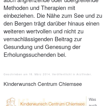
Methoden und Therapien mit
einbeziehen. Die Nähe zum See und zu
den Bergen trägt darüber hinaus einen
weiteren wertvollen und nicht zu
vernachlässigenden Beitrag zur
Gesundung und Genesung der
Erholungssuchenden bei.
Geschrieben am
18. März 2014
. Veröffentlicht in
Arztfinder
.
Kinderwunsch Centrum Chiemsee
Was
auch