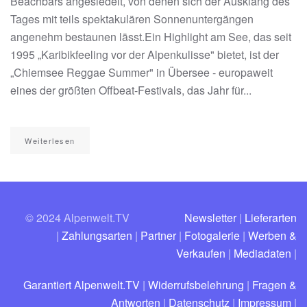
Beachbars angesiedelt, von denen sich der Ausklang des
Tages mit teils spektakulären Sonnenuntergängen
angenehm bestaunen lässt.Ein Highlight am See, das seit
1995 „Karibikfeeling vor der Alpenkulisse" bietet, ist der
„Chiemsee Reggae Summer" in Übersee - europaweit
eines der größten Offbeat-Festivals, das Jahr für...
Weiterlesen
© 2024 Alpenwelt.TV
Newsletter
|
Lieferarten
|
Zahlungsarten
|
Partner
|
Fotogalerie
|
Werben &
Verkaufen
|
Mediadaten
|
Garantiert Alpenwelt.TV
|
Widerrufsbelehrung
|
Fragen &
Antworten
|
Datenschutz
|
Impressum
|