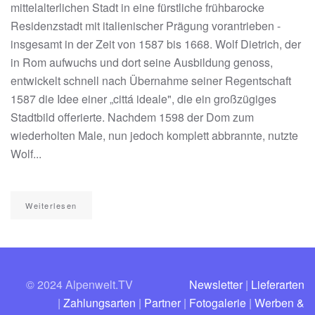
mittelalterlichen Stadt in eine fürstliche frühbarocke
Residenzstadt mit italienischer Prägung vorantrieben -
insgesamt in der Zeit von 1587 bis 1668. Wolf Dietrich, der
in Rom aufwuchs und dort seine Ausbildung genoss,
entwickelt schnell nach Übernahme seiner Regentschaft
1587 die Idee einer „cittá ideale", die ein großzügiges
Stadtbild offerierte. Nachdem 1598 der Dom zum
wiederholten Male, nun jedoch komplett abbrannte, nutzte
Wolf...
Weiterlesen
© 2024 Alpenwelt.TV
Newsletter
|
Lieferarten
|
Zahlungsarten
|
Partner
|
Fotogalerie
|
Werben &