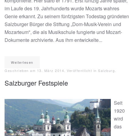
komponierte. Hier starb er 1791. Erst fünfzig Jahre später,
im Laufe des 19. Jahrhunderts wurde Mozarts wahres
Genie erkannt. Zu seinem fünfzigsten Todestag gründeten
Salzburger Bürger die Stiftung „Dom-Musik-Verein und
Mozarteum", die als Musikschule fungierte und Mozart-
Dokumente archivierte. Aus ihm entwickelte...
Weiterlesen
Geschrieben am
13. März 2014
. Veröffentlicht in
Salzburg
.
Salzburger Festspiele
Seit
1920
wird
das