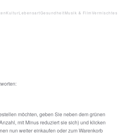
ten
Kultur
Lebensart
Gesundheit
Musik & Film
Vermischtes
tworten:
estellen möchten, geben Sie neben dem grünen
nzahl, mit Minus reduziert sie sich) und klicken
nnen nun weiter einkaufen oder zum Warenkorb