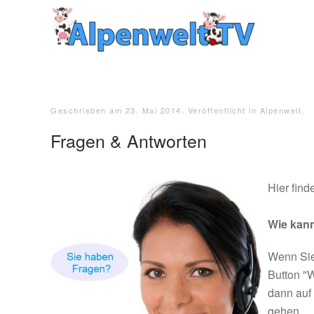
Zum Hauptinhalt springen
Geschrieben am
23. Mai 2014
. Veröffentlicht in
Alpenwelt
.
Fragen & Antworten
Hier find
Wie kan
Wenn Sie
Button "W
dann auf
gehen.