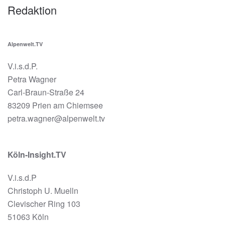
Redaktion
Alpenwelt.TV
V.i.s.d.P.
Petra Wagner
Carl-Braun-Straße 24
83209 Prien am Chiemsee
petra.wagner@alpenwelt.tv
Köln-Insight.TV
V.i.s.d.P
Christoph U. Muelln
Clevischer Ring 103
51063 Köln