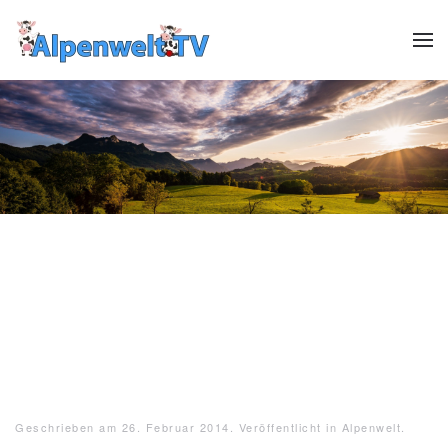
Zum Hauptinhalt springen
Header12
Header13
HeaderReiter13
Header01
Header02
Header03
Header04
Header05
Header06
Header07
Header08
Header09
Header10
Header1
Geschrieben am
26. Februar 2014
. Veröffentlicht in
Alpenwelt
.